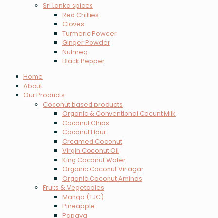
Sri Lanka spices
Red Chillies
Cloves
Turmeric Powder
Ginger Powder
Nutmeg
Black Pepper
Home
About
Our Products
Coconut based products
Organic & Conventional Cocunt Milk
Coconut Chips
Coconut Flour
Creamed Coconut
Virgin Coconut Oil
King Coconut Water
Organic Coconut Vinagar
Organic Coconut Aminos
Fruits & Vegetables
Mango (TJC)
Pineapple
Papaya