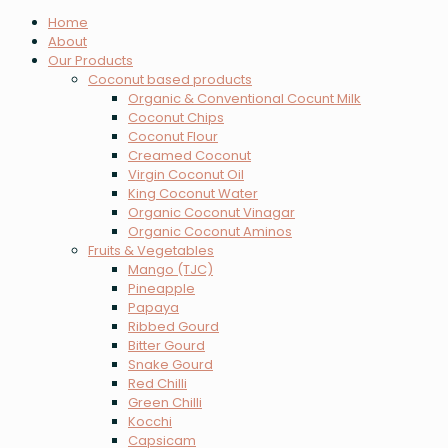
Home
About
Our Products
Coconut based products
Organic & Conventional Cocunt Milk
Coconut Chips
Coconut Flour
Creamed Coconut
Virgin Coconut Oil
King Coconut Water
Organic Coconut Vinagar
Organic Coconut Aminos
Fruits & Vegetables
Mango (TJC)
Pineapple
Papaya
Ribbed Gourd
Bitter Gourd
Snake Gourd
Red Chilli
Green Chilli
Kocchi
Capsicam