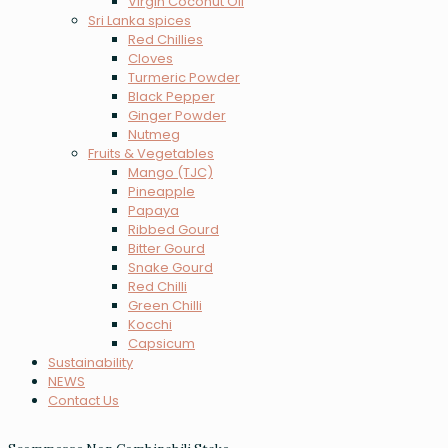
Virgin Coconut Oil
Sri Lanka spices
Red Chillies
Cloves
Turmeric Powder
Black Pepper
Ginger Powder
Nutmeg
Fruits & Vegetables
Mango (TJC)
Pineapple
Papaya
Ribbed Gourd
Bitter Gourd
Snake Gourd
Red Chilli
Green Chilli
Kocchi
Capsicum
Sustainability
NEWS
Contact Us