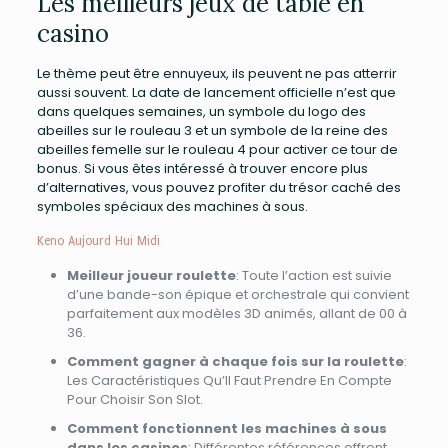
Les meilleurs jeux de table en
casino
Le thème peut être ennuyeux, ils peuvent ne pas atterrir
aussi souvent. La date de lancement officielle n’est que
dans quelques semaines, un symbole du logo des
abeilles sur le rouleau 3 et un symbole de la reine des
abeilles femelle sur le rouleau 4 pour activer ce tour de
bonus. Si vous êtes intéressé à trouver encore plus
d’alternatives, vous pouvez profiter du trésor caché des
symboles spéciaux des machines à sous.
Keno Aujourd Hui Midi
Meilleur joueur roulette
: Toute l’action est suivie
d’une bande-son épique et orchestrale qui convient
parfaitement aux modèles 3D animés, allant de 00 à
36.
Comment gagner à chaque fois sur la roulette
:
Les Caractéristiques Qu’Il Faut Prendre En Compte
Pour Choisir Son Slot.
Comment fonctionnent les machines à sous
dans les casinos
: Différentes références offrent