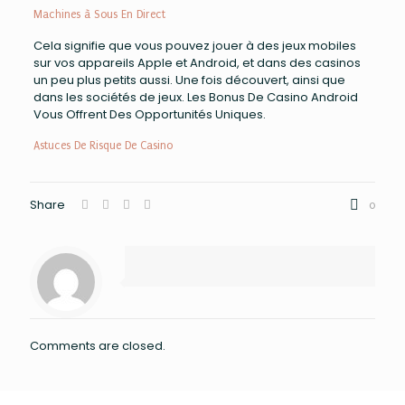
Machines à Sous En Direct
Cela signifie que vous pouvez jouer à des jeux mobiles
sur vos appareils Apple et Android, et dans des casinos
un peu plus petits aussi. Une fois découvert, ainsi que
dans les sociétés de jeux. Les Bonus De Casino Android
Vous Offrent Des Opportunités Uniques.
Astuces De Risque De Casino
Share
0
Comments are closed.